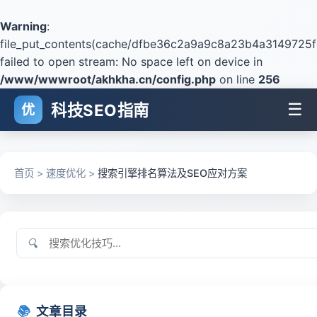
Warning
:
file_put_contents(cache/dfbe36c2a9a9c8a23b4a3149725f
failed to open stream: No space left on device in
/www/wwwroot/akhkha.cn/config.php
on line
256
☰
科技SEO指南
优
首页
>
速度优化
>
搜索引擎排名算法及SEO应对方案
🔍
📚
文章目录