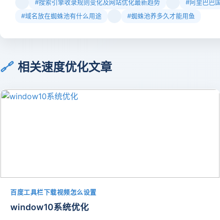
#搜索引擎收录规则变化及网站优化最新趋势
#阿里巴巴
#域名放在蜘蛛池有什么用途
#蜘蛛池养多久才能用鱼
🔗
相关速度优化文章
百度工具栏下载视频怎么设置
window10系统优化