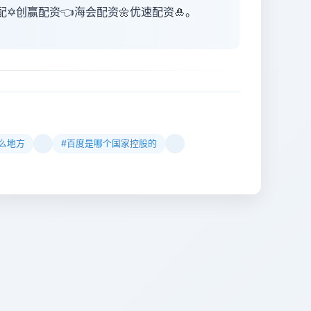
配✡️创赢配资👈海会配资🌼优速配资🎍。
么地方
#百度是哪个国家控股的