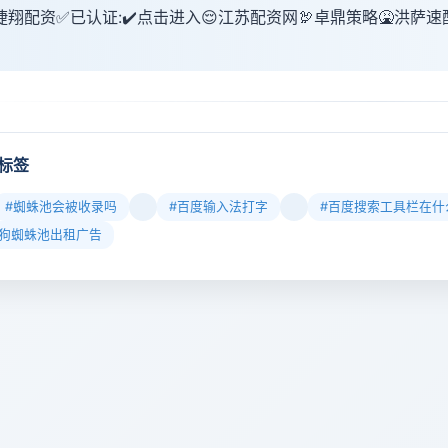
捷翔配资✅已认证:✔️点击进入😌江苏配资网🦃卓鼎策略🤮洪萨速
标签
#蜘蛛池会被收录吗
#百度输入法打字
#百度搜索工具栏在什
搜狗蜘蛛池出租广告