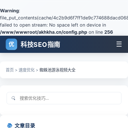
Warning
:
file_put_contents(cache/4c2b9d6f7ff1de9c774688dacd068
failed to open stream: No space left on device in
/www/wwwroot/akhkha.cn/config.php
on line
256
☰
科技SEO指南
优
首页
>
速度优化
>
蜘蛛池游泳视频大全
🔍
📚
文章目录