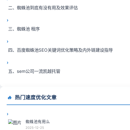
二、蜘蛛池到底有没有用及效果评估
三、蜘蛛池 程序
四、百度蜘蛛池SEO关键词优化策略及内外链建设指导
五、sem公司一流凯越托管
🔥
热门速度优化文章
蜘蛛池有用么
2025-12-25