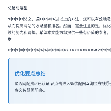
总结与展望
总之，通过以上的方法，您可以有效地吸
从而提高网站的收录量和排名。然而，需要注意的是，优化
续的努力和调整。希望本文能为您提供一些有价值的参考，
步。

优化要点总结
星迈网配资✅已认证:✔️点击进入🥯优配网🍒淘金在线
资😗智慧优配😂。