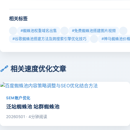
相关标签
#蜘蛛池权重域名出售
#免费蜘蛛池搭建图片视频
#谷歌蜘蛛池搭建方法及跨搜索引擎优化技巧
#神马蜘蛛池价
🔗
相关速度优化文章
SEM账户优化
泛站蜘蛛池 站群蜘蛛池
20260501 · 4分钟阅读