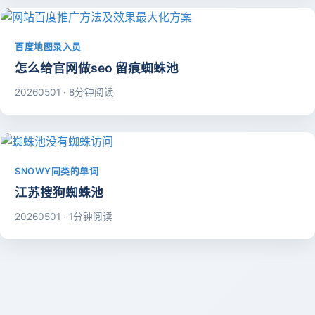
百度地图录入员
怎么给官网做seo 留痕蜘蛛池
20260501 · 8分钟阅读
SNOWY同类的单词
江苏搜狗蜘蛛池
20260501 · 1分钟阅读