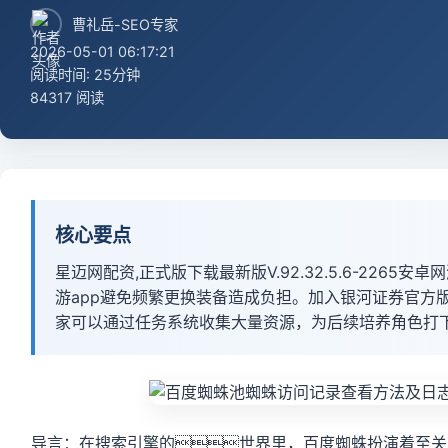
曹礼岳-SEO专家
2026-05-01 06:17:21
阅读时间: 25分钟
84317 阅读
核心要点
星迈网配资,正式版下载最新版V.92.32.5.6-2265
游app避免频繁更换装备造成负担。加入银河证券官方版下载V.
家可以通过任务系统收集大量资源，为后续培养角色打
导言：在搜索引擎的世界里，百度蜘蛛扮演着至关