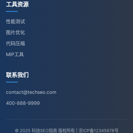
工具资源
性能测试
图片优化
代码压缩
MIP工具
联系我们
contact@techseo.com
400-888-9999
© 2025 科技SEO指南 版权所有 | 京ICP备12345678号