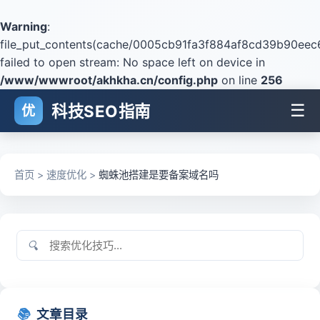
Warning
:
file_put_contents(cache/0005cb91fa3f884af8cd39b90eec
failed to open stream: No space left on device in
/www/wwwroot/akhkha.cn/config.php
on line
256
☰
科技SEO指南
优
首页
>
速度优化
>
蜘蛛池搭建是要备案域名吗
🔍
📚
文章目录