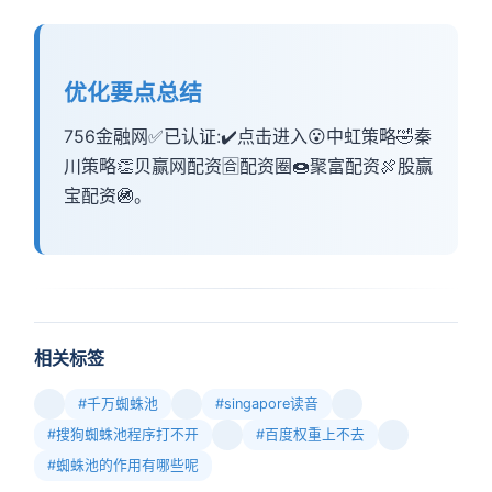
优化要点总结
756金融网✅已认证:✔️点击进入😮中虹策略🤣秦
川策略👏贝赢网配资🈴配资圈🍩聚富配资🍖股赢
宝配资🚳。
相关标签
#千万蜘蛛池
#singapore读音
#搜狗蜘蛛池程序打不开
#百度权重上不去
#蜘蛛池的作用有哪些呢