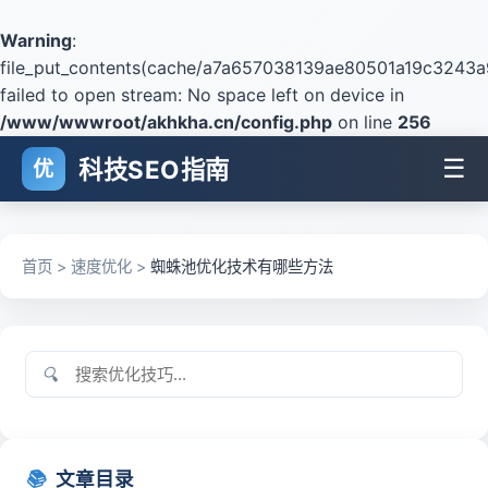
Warning
:
file_put_contents(cache/a7a657038139ae80501a19c3243a9
failed to open stream: No space left on device in
/www/wwwroot/akhkha.cn/config.php
on line
256
☰
科技SEO指南
优
首页
>
速度优化
>
蜘蛛池优化技术有哪些方法
🔍
📚
文章目录